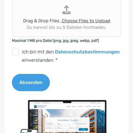
Drag & Drop Files,
Choose Files to Upload
Du kannst bis zu 5 Dateien hochladen.
Maximal 1 MB pro Datei (png, jpg, jpeg, webp, pdf)
D
Ich bin mit den
Datenschutzbestimmungen
S
einverstanden.
*
G
V
Absenden
O
-
A
E
l
i
t
n
e
v
r