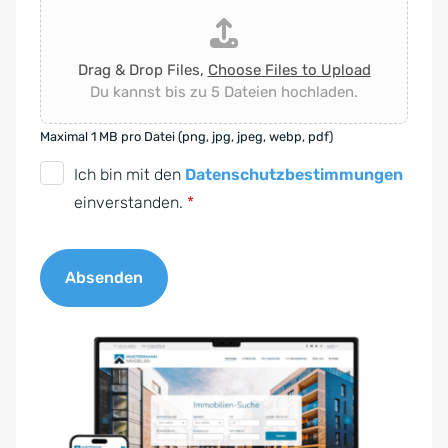
Drag & Drop Files,
Choose Files to Upload
Du kannst bis zu 5 Dateien hochladen.
Maximal 1 MB pro Datei (png, jpg, jpeg, webp, pdf)
D
Ich bin mit den
Datenschutzbestimmungen
S
einverstanden.
*
G
V
Absenden
O
-
A
E
l
i
t
n
e
v
r