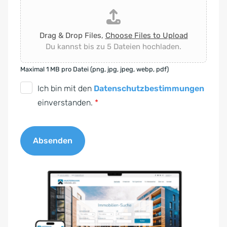
Drag & Drop Files,
Choose Files to Upload
Du kannst bis zu 5 Dateien hochladen.
Maximal 1 MB pro Datei (png, jpg, jpeg, webp, pdf)
D
Ich bin mit den
Datenschutzbestimmungen
S
einverstanden.
*
G
V
Absenden
O
-
A
E
l
i
t
n
e
v
r