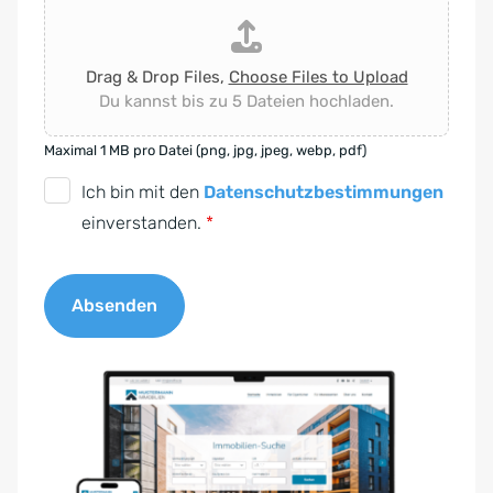
Drag & Drop Files,
Choose Files to Upload
Du kannst bis zu 5 Dateien hochladen.
Maximal 1 MB pro Datei (png, jpg, jpeg, webp, pdf)
D
Ich bin mit den
Datenschutzbestimmungen
S
einverstanden.
*
G
V
Absenden
O
-
A
E
l
i
t
n
e
v
r