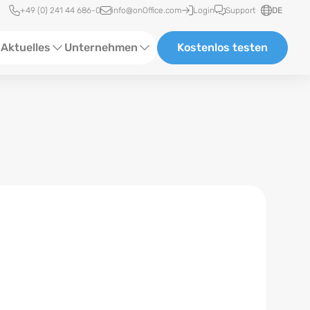
Schnellzugriff
+49 (0) 241 44 686-0
info@onOffice.com
Login
Support
DE
Aktuelles
Unternehmen
Kostenlos testen
ebinare
Über Uns
tatus-News
Partner und Kooperationen
eranstaltungen
Karriere
eferenzen
log
ewsletter
n