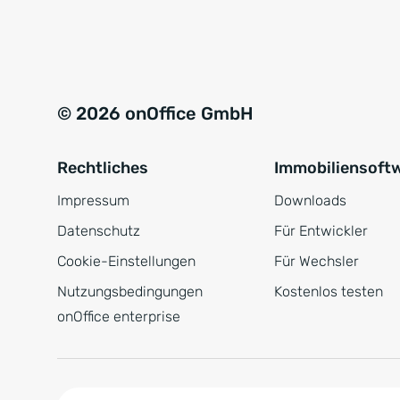
e
a
r
t
s
i
t
v
© 2026 onOffice GmbH
ä
e
n
:
Rechtliches
Immobiliensoft
d
n
Impressum
Downloads
i
Datenschutz
Für Entwickler
s
Cookie-Einstellungen
Für Wechsler
*
Nutzungsbedingungen
Kostenlos testen
onOffice enterprise