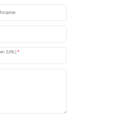
chname
CRM für Banken
den (URL)
*