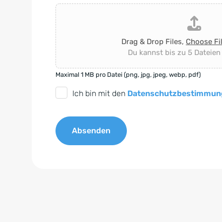
Drag & Drop Files,
Choose Fi
Du kannst bis zu 5 Dateien
Maximal 1 MB pro Datei (png, jpg, jpeg, webp, pdf)
D
Ich bin mit den
Datenschutzbestimmun
S
G
Absenden
V
O
A
-
l
E
t
i
e
n
r
v
n