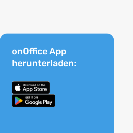
onOffice App
herunterladen: