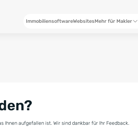
Header
Immobiliensoftware
Websites
Mehr für Makler
SEO und Content
W
Social Media
S
Social Ads
V
Google Ads
R
nden?
Newsletter-Pakete
B
Consulting
N
s Ihnen aufgefallen ist. Wir sind dankbar für Ihr Feedback.
Softwareschulunge