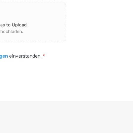
les to Upload
 hochladen.
gen
einverstanden.
*