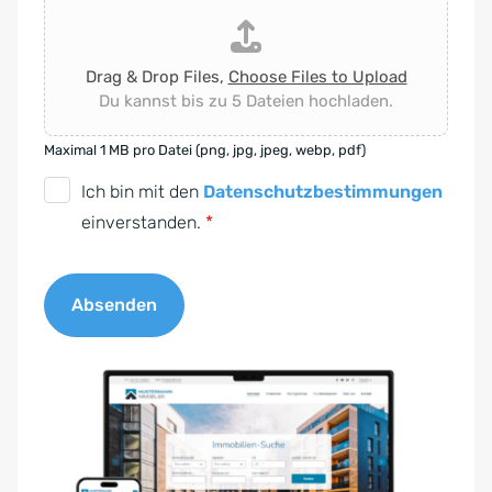
Drag & Drop Files,
Choose Files to Upload
Du kannst bis zu 5 Dateien hochladen.
Maximal 1 MB pro Datei (png, jpg, jpeg, webp, pdf)
D
Ich bin mit den
Datenschutzbestimmungen
S
einverstanden.
*
G
V
Absenden
O
-
A
E
l
i
t
n
e
v
r