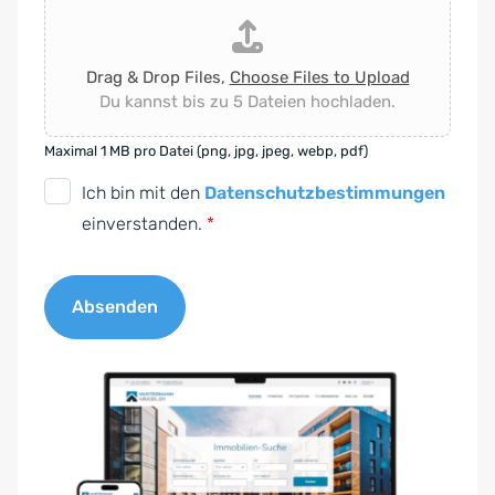
Drag & Drop Files,
Choose Files to Upload
Du kannst bis zu 5 Dateien hochladen.
Maximal 1 MB pro Datei (png, jpg, jpeg, webp, pdf)
D
Ich bin mit den
Datenschutzbestimmungen
S
einverstanden.
*
G
V
Absenden
O
-
A
E
l
i
t
n
e
v
r