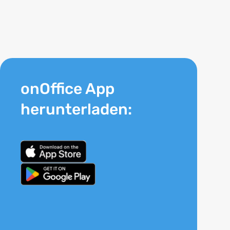
onOffice App
herunterladen: