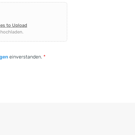
les to Upload
 hochladen.
gen
einverstanden.
*