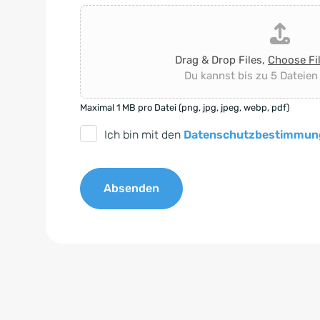
Drag & Drop Files,
Choose Fi
Du kannst bis zu 5 Dateien
Maximal 1 MB pro Datei (png, jpg, jpeg, webp, pdf)
D
Ich bin mit den
Datenschutzbestimmun
S
G
Absenden
V
O
A
-
l
E
t
i
e
n
r
v
n