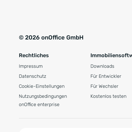
e
a
r
t
s
i
t
v
© 2026 onOffice GmbH
ä
e
n
:
Rechtliches
Immobiliensoft
d
n
Impressum
Downloads
i
Datenschutz
Für Entwickler
s
Cookie-Einstellungen
Für Wechsler
*
Nutzungsbedingungen
Kostenlos testen
onOffice enterprise