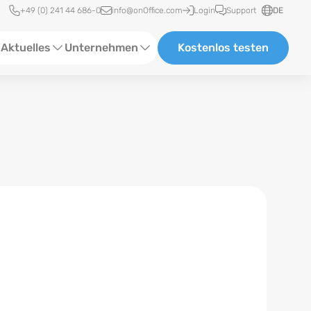
Schnellzugriff
+49 (0) 241 44 686-0
info@onOffice.com
Login
Support
DE
Aktuelles
Unternehmen
Kostenlos testen
ebinare
Über Uns
tatus-News
Partner und Kooperationen
eranstaltungen
Karriere
eferenzen
log
ewsletter
n