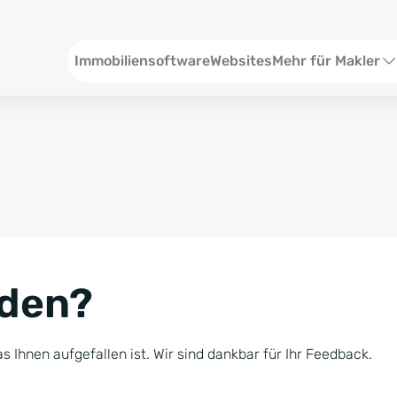
Header
Immobiliensoftware
Websites
Mehr für Makler
SEO und Content
W
Social Media
S
Social Ads
V
Google Ads
R
nden?
Newsletter-Pakete
B
Consulting
N
s Ihnen aufgefallen ist. Wir sind dankbar für Ihr Feedback.
Softwareschulunge