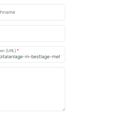
chname
CRM für Banken
den (URL)
*