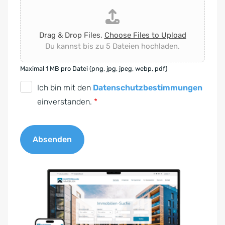
Drag & Drop Files,
Choose Files to Upload
Du kannst bis zu 5 Dateien hochladen.
Maximal 1 MB pro Datei (png, jpg, jpeg, webp, pdf)
D
Ich bin mit den
Datenschutzbestimmungen
S
einverstanden.
*
G
V
Absenden
O
-
A
E
l
i
t
n
e
v
r