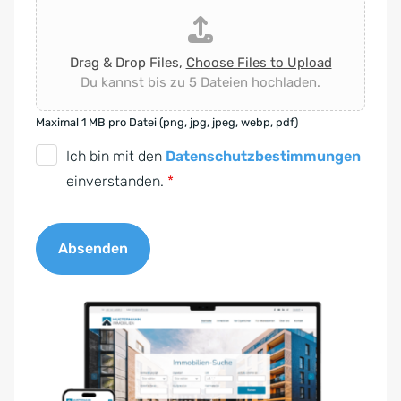
Drag & Drop Files,
Choose Files to Upload
Du kannst bis zu 5 Dateien hochladen.
Maximal 1 MB pro Datei (png, jpg, jpeg, webp, pdf)
D
Ich bin mit den
Datenschutzbestimmungen
S
einverstanden.
*
G
V
Absenden
O
-
A
E
l
i
t
n
e
v
r