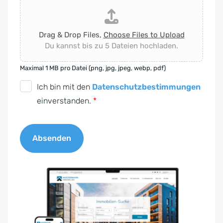
Drag & Drop Files,
Choose Files to Upload
Du kannst bis zu 5 Dateien hochladen.
Maximal 1 MB pro Datei (png, jpg, jpeg, webp, pdf)
D
Ich bin mit den
Datenschutzbestimmungen
S
einverstanden.
*
G
V
Absenden
O
-
A
E
l
i
t
n
e
v
r