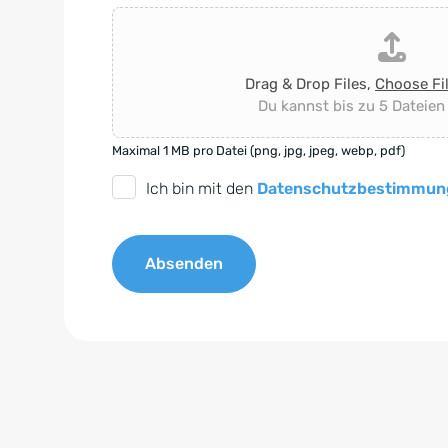
Drag & Drop Files,
Choose Fi
Du kannst bis zu 5 Dateien
Maximal 1 MB pro Datei (png, jpg, jpeg, webp, pdf)
D
Ich bin mit den
Datenschutzbestimmun
S
G
Absenden
V
O
A
-
l
E
t
i
e
n
r
v
n