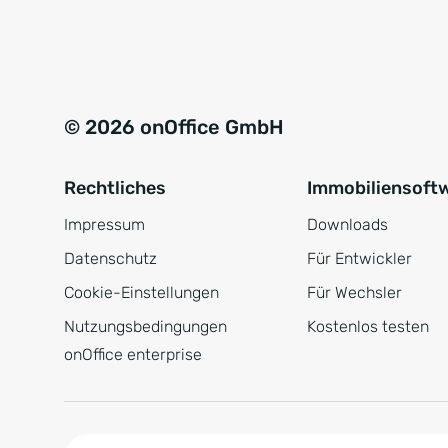
e
a
r
t
s
i
t
v
© 2026 onOffice GmbH
ä
e
n
:
Rechtliches
Immobiliensoft
d
n
Impressum
Downloads
i
Datenschutz
Für Entwickler
s
Cookie-Einstellungen
Für Wechsler
*
Nutzungsbedingungen
Kostenlos testen
onOffice enterprise