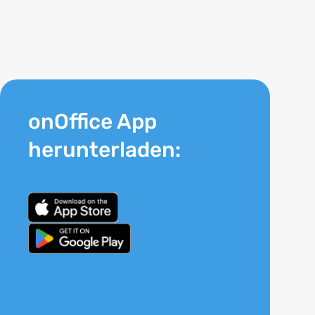
onOffice App
herunterladen: