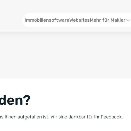
Header
Immobiliensoftware
Websites
Mehr für Makler
SEO und Content
W
Social Media
S
Social Ads
V
Google Ads
R
nden?
Newsletter-Pakete
B
Consulting
N
s Ihnen aufgefallen ist. Wir sind dankbar für Ihr Feedback.
Softwareschulunge