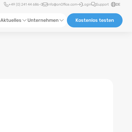
Schnellzugriff
+49 (0) 241 44 686-0
info@onOffice.com
Login
Support
DE
Aktuelles
Unternehmen
Kostenlos testen
ebinare
Über Uns
tatus-News
Partner und Kooperationen
eranstaltungen
Karriere
eferenzen
log
ewsletter
n