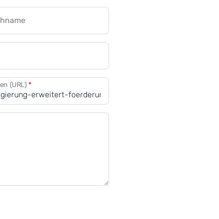
chname
CRM für Banken
den (URL)
*