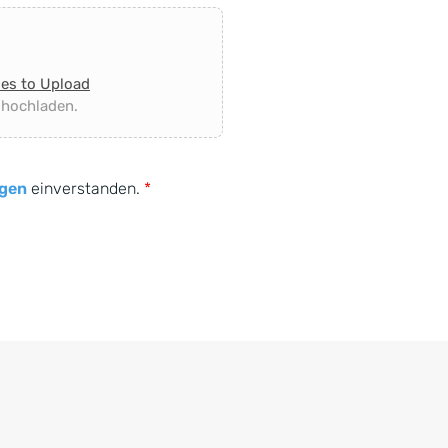
les to Upload
 hochladen.
gen
einverstanden.
*