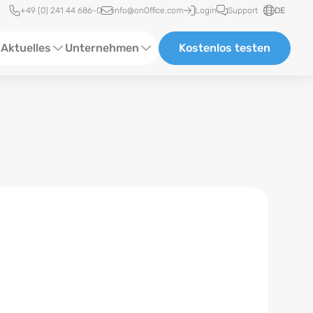
Schnellzugriff
+49 (0) 241 44 686-0
info@onOffice.com
Login
Support
DE
Aktuelles
Unternehmen
Kostenlos testen
ebinare
Über Uns
tatus-News
Partner und Kooperationen
eranstaltungen
Karriere
eferenzen
log
ewsletter
n