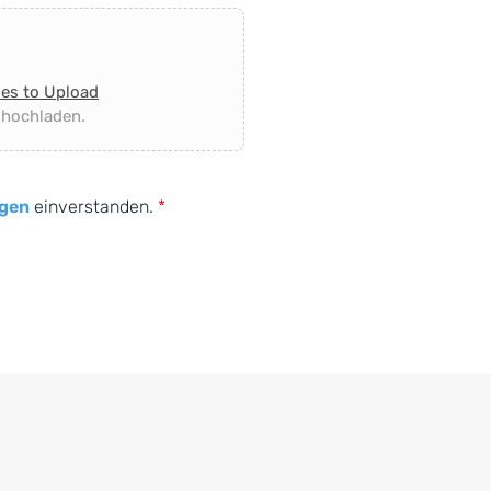
les to Upload
 hochladen.
gen
einverstanden.
*