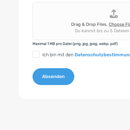
Drag & Drop Files,
Choose Fi
Du kannst bis zu 5 Dateien
Maximal 1 MB pro Datei (png, jpg, jpeg, webp, pdf)
D
Ich bin mit den
Datenschutzbestimmun
S
G
Absenden
V
O
A
-
l
E
t
i
e
n
r
v
n