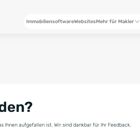
Header
Immobiliensoftware
Websites
Mehr für Makler
SEO und Content
W
Social Media
S
Social Ads
V
Google Ads
R
nden?
Newsletter-Pakete
B
Consulting
N
s Ihnen aufgefallen ist. Wir sind dankbar für Ihr Feedback.
Softwareschulunge