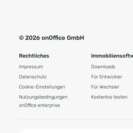
e
a
r
t
s
i
t
v
© 2026 onOffice GmbH
ä
e
n
:
Rechtliches
Immobiliensoft
d
n
Impressum
Downloads
i
Datenschutz
Für Entwickler
s
Cookie-Einstellungen
Für Wechsler
*
Nutzungsbedingungen
Kostenlos testen
onOffice enterprise