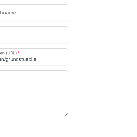
chname
CRM für Banken
den (URL)
*