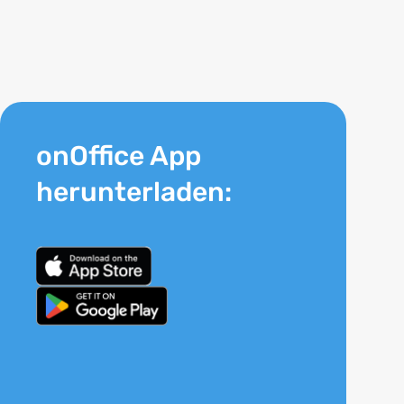
onOffice App
herunterladen: