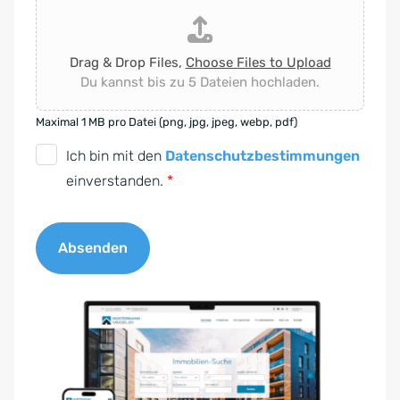
Drag & Drop Files,
Choose Files to Upload
Du kannst bis zu 5 Dateien hochladen.
Maximal 1 MB pro Datei (png, jpg, jpeg, webp, pdf)
D
Ich bin mit den
Datenschutzbestimmungen
S
einverstanden.
*
G
V
Absenden
O
-
A
E
l
i
t
n
e
v
r