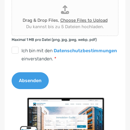
Drag & Drop Files,
Choose Files to Upload
Du kannst bis zu 5 Dateien hochladen.
Maximal 1 MB pro Datei (png, jpg, jpeg, webp, pdf)
D
Ich bin mit den
Datenschutzbestimmungen
S
einverstanden.
*
G
V
Absenden
O
-
A
E
l
i
t
n
e
v
r