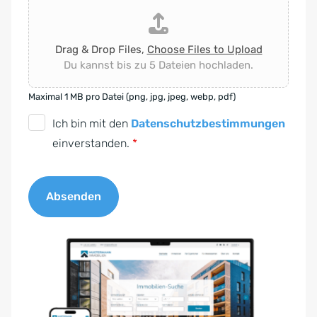
Drag & Drop Files,
Choose Files to Upload
Du kannst bis zu 5 Dateien hochladen.
Maximal 1 MB pro Datei (png, jpg, jpeg, webp, pdf)
D
Ich bin mit den
Datenschutzbestimmungen
S
einverstanden.
*
G
V
Absenden
O
-
A
E
l
i
t
n
e
v
r