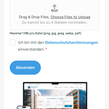
Drag & Drop Files,
Choose Files to Upload
Du kannst bis zu 5 Dateien hochladen.
Maximal 1 MB pro Datei (png, jpg, jpeg, webp, pdf)
D
Ich bin mit den
Datenschutzbestimmungen
S
einverstanden.
*
G
V
Absenden
O
-
A
E
l
i
t
n
e
v
r