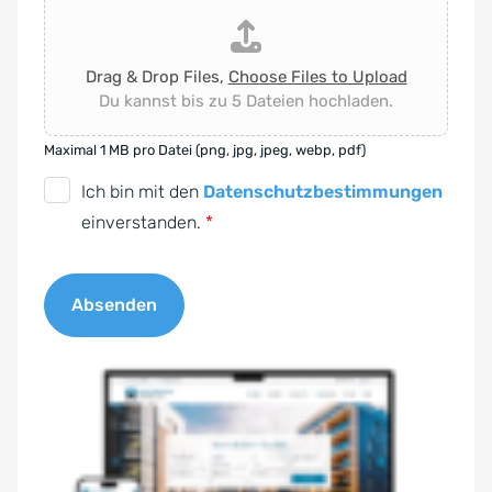
Drag & Drop Files,
Choose Files to Upload
Du kannst bis zu 5 Dateien hochladen.
Maximal 1 MB pro Datei (png, jpg, jpeg, webp, pdf)
D
Ich bin mit den
Datenschutzbestimmungen
S
einverstanden.
*
G
V
Absenden
O
-
A
E
l
i
t
n
e
v
r