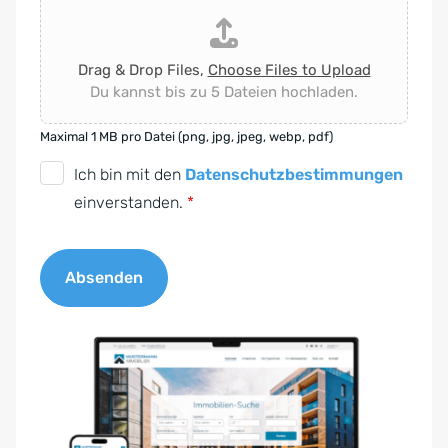
Drag & Drop Files,
Choose Files to Upload
Du kannst bis zu 5 Dateien hochladen.
Maximal 1 MB pro Datei (png, jpg, jpeg, webp, pdf)
D
Ich bin mit den
Datenschutzbestimmungen
S
einverstanden.
*
G
V
Absenden
O
-
A
E
l
i
t
n
e
v
r