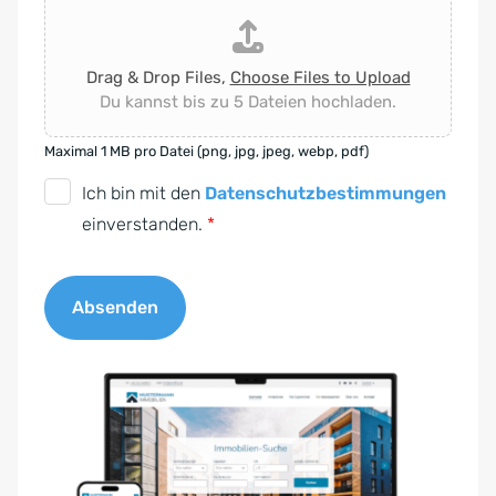
Drag & Drop Files,
Choose Files to Upload
Du kannst bis zu 5 Dateien hochladen.
Maximal 1 MB pro Datei (png, jpg, jpeg, webp, pdf)
D
Ich bin mit den
Datenschutzbestimmungen
S
einverstanden.
*
G
V
Absenden
O
-
A
E
l
i
t
n
e
v
r