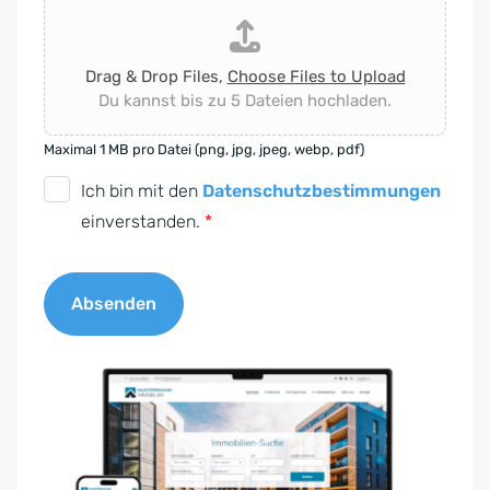
Drag & Drop Files,
Choose Files to Upload
Du kannst bis zu 5 Dateien hochladen.
Maximal 1 MB pro Datei (png, jpg, jpeg, webp, pdf)
D
Ich bin mit den
Datenschutzbestimmungen
S
einverstanden.
*
G
V
Absenden
O
-
A
E
l
i
t
n
e
v
r