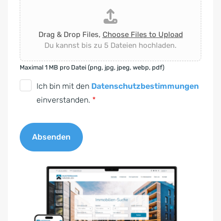
Drag & Drop Files,
Choose Files to Upload
Du kannst bis zu 5 Dateien hochladen.
Maximal 1 MB pro Datei (png, jpg, jpeg, webp, pdf)
D
Ich bin mit den
Datenschutzbestimmungen
S
einverstanden.
*
G
V
Absenden
O
-
A
E
l
i
t
n
e
v
r