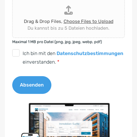
Drag & Drop Files,
Choose Files to Upload
Du kannst bis zu 5 Dateien hochladen.
Maximal 1 MB pro Datei (png, jpg, jpeg, webp, pdf)
D
Ich bin mit den
Datenschutzbestimmungen
S
einverstanden.
*
G
V
Absenden
O
-
A
E
l
i
t
n
e
v
r