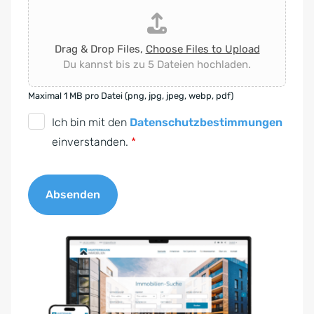
Drag & Drop Files,
Choose Files to Upload
Du kannst bis zu 5 Dateien hochladen.
Maximal 1 MB pro Datei (png, jpg, jpeg, webp, pdf)
D
Ich bin mit den
Datenschutzbestimmungen
S
einverstanden.
*
G
V
Absenden
O
-
A
E
l
i
t
n
e
v
r