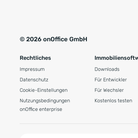
e
a
r
t
s
i
t
v
© 2026 onOffice GmbH
ä
e
n
:
Rechtliches
Immobiliensoft
d
n
Impressum
Downloads
i
Datenschutz
Für Entwickler
s
Cookie-Einstellungen
Für Wechsler
*
Nutzungsbedingungen
Kostenlos testen
onOffice enterprise