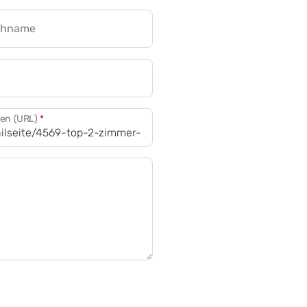
chname
CRM für Banken
den (URL)
*