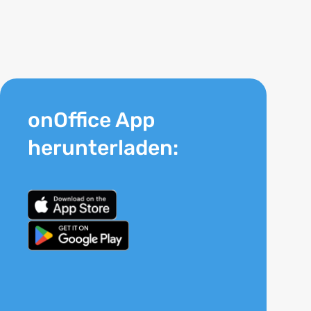
onOffice App
herunterladen: