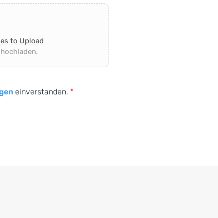
les to Upload
 hochladen.
gen
einverstanden.
*