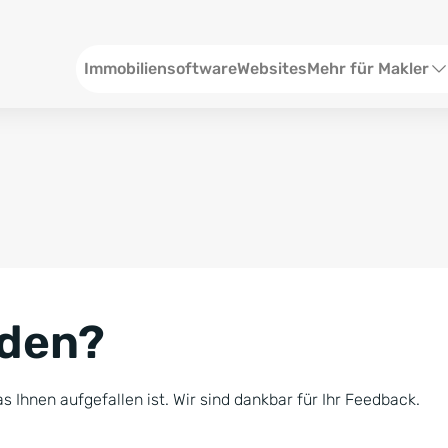
Header
Immobiliensoftware
Websites
Mehr für Makler
SEO und Content
W
Social Media
S
Social Ads
V
Google Ads
R
nden?
Newsletter-Pakete
B
Consulting
N
s Ihnen aufgefallen ist. Wir sind dankbar für Ihr Feedback.
Softwareschulunge