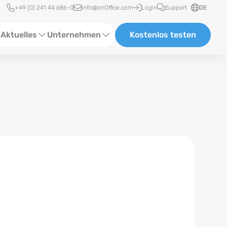
Schnellzugriff
+49 (0) 241 44 686-0
info@onOffice.com
Login
Support
DE
Aktuelles
Unternehmen
Kostenlos testen
ebinare
Über Uns
tatus-News
Partner und Kooperationen
eranstaltungen
Karriere
eferenzen
log
ewsletter
n