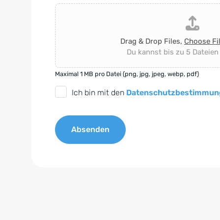
Drag & Drop Files,
Choose Fi
Du kannst bis zu 5 Dateien
Maximal 1 MB pro Datei (png, jpg, jpeg, webp, pdf)
D
Ich bin mit den
Datenschutzbestimmun
S
G
Absenden
V
O
A
-
l
E
t
i
e
n
r
v
n