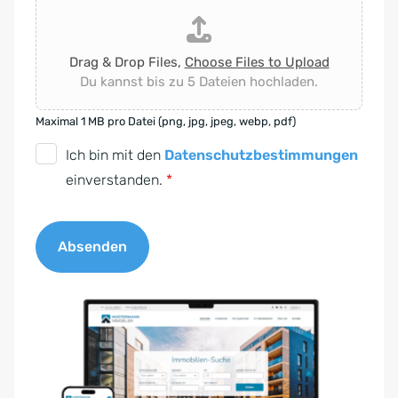
Drag & Drop Files,
Choose Files to Upload
Du kannst bis zu 5 Dateien hochladen.
Maximal 1 MB pro Datei (png, jpg, jpeg, webp, pdf)
D
Ich bin mit den
Datenschutzbestimmungen
S
einverstanden.
*
G
V
Absenden
O
-
A
E
l
i
t
n
e
v
r