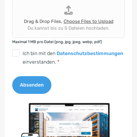
Drag & Drop Files,
Choose Files to Upload
Du kannst bis zu 5 Dateien hochladen.
Maximal 1 MB pro Datei (png, jpg, jpeg, webp, pdf)
D
Ich bin mit den
Datenschutzbestimmungen
S
einverstanden.
*
G
V
Absenden
O
-
A
E
l
i
t
n
e
v
r