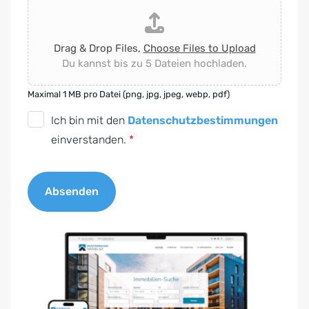
Drag & Drop Files,
Choose Files to Upload
Du kannst bis zu 5 Dateien hochladen.
Maximal 1 MB pro Datei (png, jpg, jpeg, webp, pdf)
D
Ich bin mit den
Datenschutzbestimmungen
S
einverstanden.
*
G
V
Absenden
O
-
A
E
l
i
t
n
e
v
r