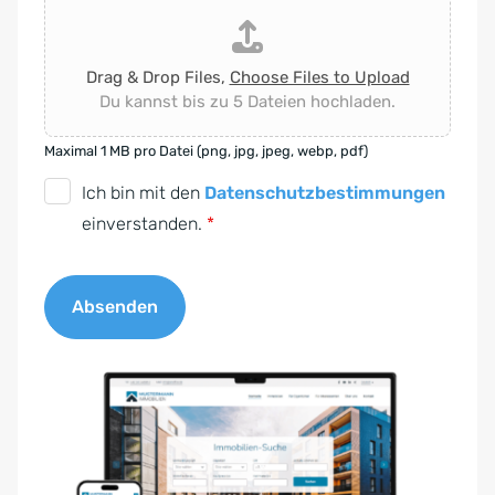
Drag & Drop Files,
Choose Files to Upload
Du kannst bis zu 5 Dateien hochladen.
Maximal 1 MB pro Datei (png, jpg, jpeg, webp, pdf)
D
Ich bin mit den
Datenschutzbestimmungen
S
einverstanden.
*
G
V
Absenden
O
-
A
E
l
i
t
n
e
v
r