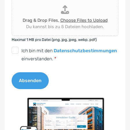
Drag & Drop Files,
Choose Files to Upload
Du kannst bis zu 5 Dateien hochladen.
Maximal 1 MB pro Datei (png, jpg, jpeg, webp, pdf)
D
Ich bin mit den
Datenschutzbestimmungen
S
einverstanden.
*
G
V
Absenden
O
-
A
E
l
i
t
n
e
v
r