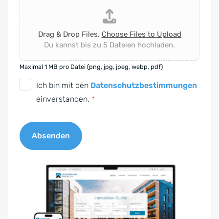
Drag & Drop Files,
Choose Files to Upload
Du kannst bis zu 5 Dateien hochladen.
Maximal 1 MB pro Datei (png, jpg, jpeg, webp, pdf)
D
Ich bin mit den
Datenschutzbestimmungen
S
einverstanden.
*
G
V
Absenden
O
-
A
E
l
i
t
n
e
v
r