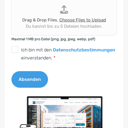
Drag & Drop Files,
Choose Files to Upload
Du kannst bis zu 5 Dateien hochladen.
Maximal 1 MB pro Datei (png, jpg, jpeg, webp, pdf)
D
Ich bin mit den
Datenschutzbestimmungen
S
einverstanden.
*
G
V
Absenden
O
-
A
E
l
i
t
n
e
v
r