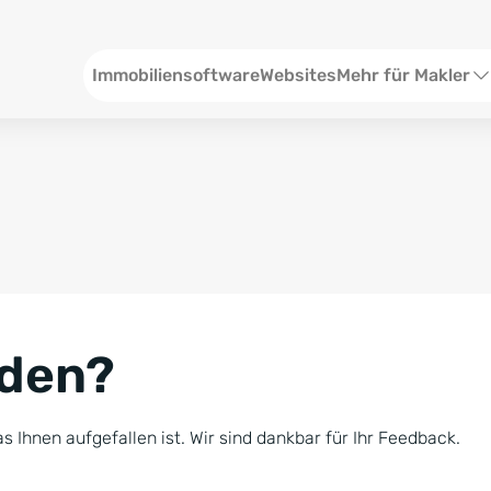
Header
Immobiliensoftware
Websites
Mehr für Makler
SEO und Content
W
Social Media
S
Social Ads
V
Google Ads
R
nden?
Newsletter-Pakete
B
Consulting
N
s Ihnen aufgefallen ist. Wir sind dankbar für Ihr Feedback.
Softwareschulunge