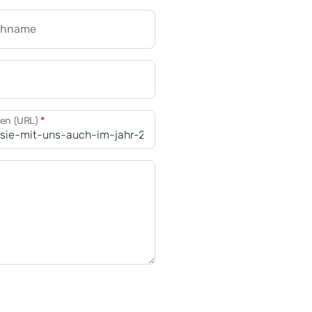
chname
CRM für Banken
den (URL)
*