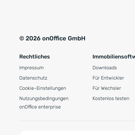
e
a
r
t
s
i
t
v
© 2026 onOffice GmbH
ä
e
n
:
Rechtliches
Immobiliensoft
d
n
Impressum
Downloads
i
Datenschutz
Für Entwickler
s
Cookie-Einstellungen
Für Wechsler
*
Nutzungsbedingungen
Kostenlos testen
onOffice enterprise