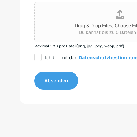
Drag & Drop Files,
Choose Fi
Du kannst bis zu 5 Dateien
Maximal 1 MB pro Datei (png, jpg, jpeg, webp, pdf)
D
Ich bin mit den
Datenschutzbestimmun
S
G
Absenden
V
O
A
-
l
E
t
i
e
n
r
v
n