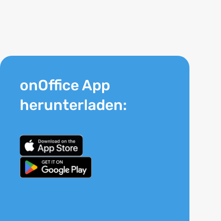
onOffice App
herunterladen: