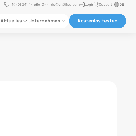
Schnellzugriff
+49 (0) 241 44 686-0
info@onOffice.com
Login
Support
DE
Aktuelles
Unternehmen
Kostenlos testen
ebinare
Über Uns
tatus-News
Partner und Kooperationen
eranstaltungen
Karriere
eferenzen
log
ewsletter
n