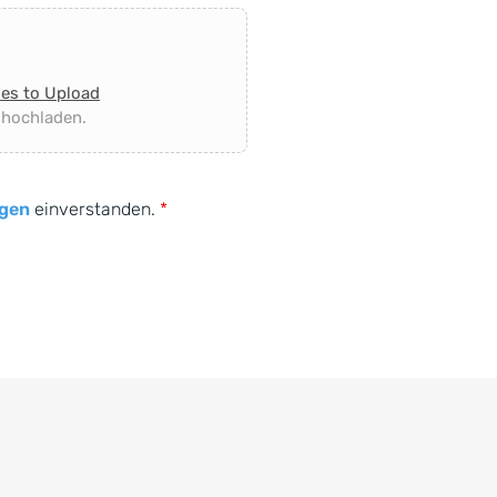
les to Upload
 hochladen.
gen
einverstanden.
*