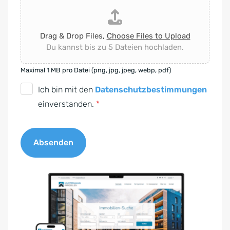
Drag & Drop Files,
Choose Files to Upload
Du kannst bis zu 5 Dateien hochladen.
Maximal 1 MB pro Datei (png, jpg, jpeg, webp, pdf)
D
Ich bin mit den
Datenschutzbestimmungen
S
einverstanden.
*
G
V
Absenden
O
-
A
E
l
i
t
n
e
v
r