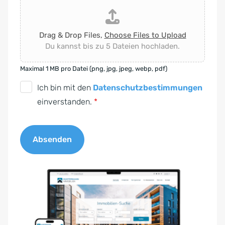
Drag & Drop Files,
Choose Files to Upload
Du kannst bis zu 5 Dateien hochladen.
Maximal 1 MB pro Datei (png, jpg, jpeg, webp, pdf)
D
Ich bin mit den
Datenschutzbestimmungen
S
einverstanden.
*
G
V
Absenden
O
-
A
E
l
i
t
n
e
v
r