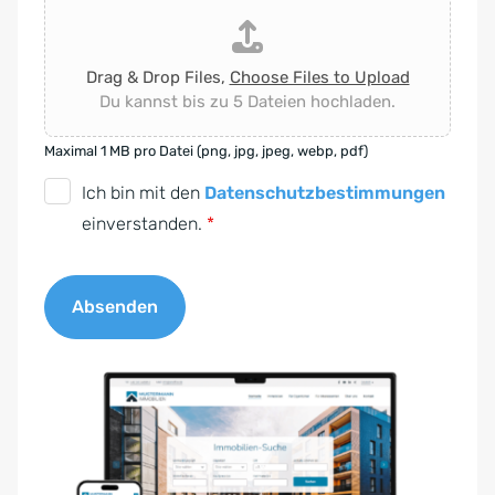
Drag & Drop Files,
Choose Files to Upload
Du kannst bis zu 5 Dateien hochladen.
Maximal 1 MB pro Datei (png, jpg, jpeg, webp, pdf)
D
Ich bin mit den
Datenschutzbestimmungen
S
einverstanden.
*
G
V
Absenden
O
-
A
E
l
i
t
n
e
v
r