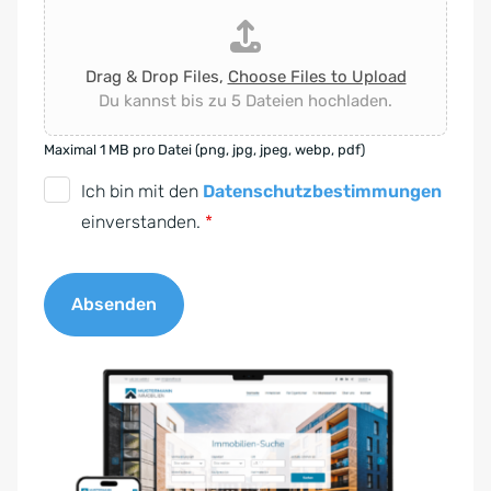
Drag & Drop Files,
Choose Files to Upload
Du kannst bis zu 5 Dateien hochladen.
Maximal 1 MB pro Datei (png, jpg, jpeg, webp, pdf)
D
Ich bin mit den
Datenschutzbestimmungen
S
einverstanden.
*
G
V
Absenden
O
-
A
E
l
i
t
n
e
v
r