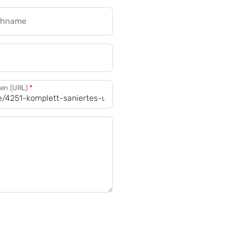
chname
CRM für Banken
den (URL)
*