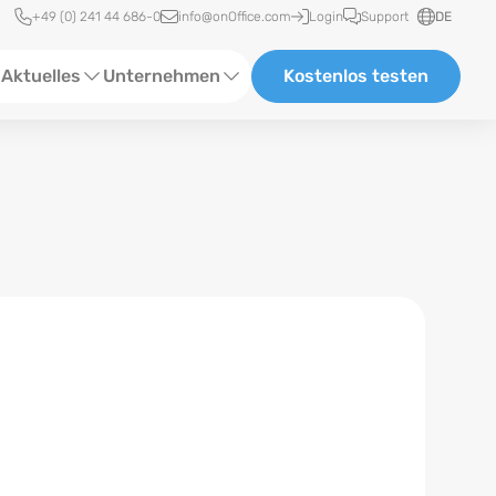
Schnellzugriff
+49 (0) 241 44 686-0
info@onOffice.com
Login
Support
DE
Aktuelles
Unternehmen
Kostenlos testen
ebinare
Über Uns
tatus-News
Partner und Kooperationen
eranstaltungen
Karriere
eferenzen
log
ewsletter
n