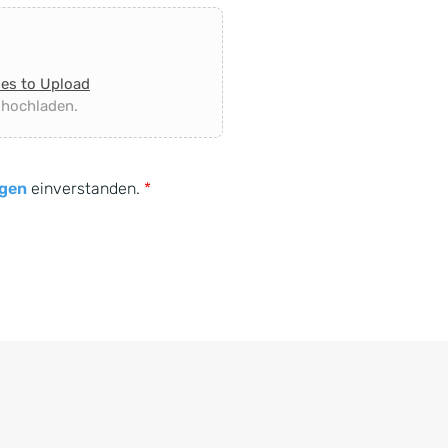
les to Upload
 hochladen.
gen
einverstanden.
*