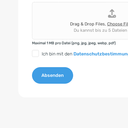
Drag & Drop Files,
Choose Fi
Du kannst bis zu 5 Dateien
Maximal 1 MB pro Datei (png, jpg, jpeg, webp, pdf)
D
Ich bin mit den
Datenschutzbestimmun
S
G
Absenden
V
O
A
-
l
E
t
i
e
n
r
v
n