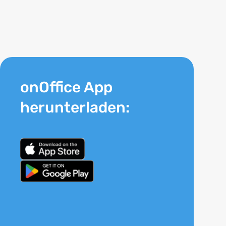
onOffice App
herunterladen: