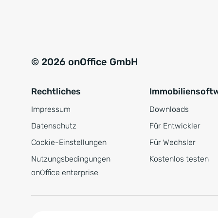
e
a
r
t
s
i
t
v
© 2026 onOffice GmbH
ä
e
n
:
Rechtliches
Immobiliensoft
d
n
Impressum
Downloads
i
Datenschutz
Für Entwickler
s
Cookie-Einstellungen
Für Wechsler
*
Nutzungsbedingungen
Kostenlos testen
onOffice enterprise