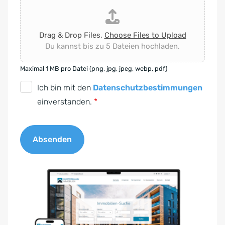
Drag & Drop Files,
Choose Files to Upload
Du kannst bis zu 5 Dateien hochladen.
Maximal 1 MB pro Datei (png, jpg, jpeg, webp, pdf)
D
Ich bin mit den
Datenschutzbestimmungen
S
einverstanden.
*
G
V
Absenden
O
-
A
E
l
i
t
n
e
v
r