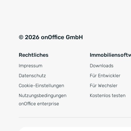
e
a
r
t
s
i
t
v
© 2026 onOffice GmbH
ä
e
n
:
Rechtliches
Immobiliensoft
d
n
Impressum
Downloads
i
Datenschutz
Für Entwickler
s
Cookie-Einstellungen
Für Wechsler
*
Nutzungsbedingungen
Kostenlos testen
onOffice enterprise