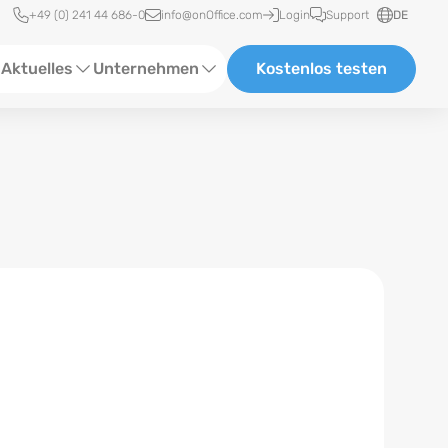
Schnellzugriff
+49 (0) 241 44 686-0
info@onOffice.com
Login
Support
DE
Aktuelles
Unternehmen
Kostenlos testen
ebinare
Über Uns
tatus-News
Partner und Kooperationen
eranstaltungen
Karriere
eferenzen
log
ewsletter
n