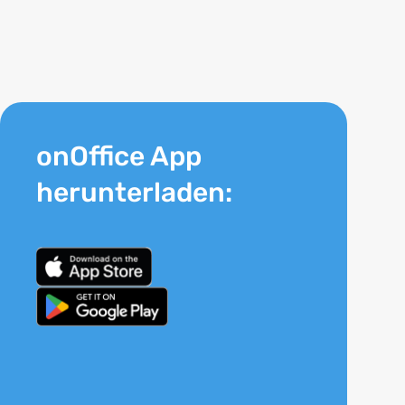
onOffice App
herunterladen: