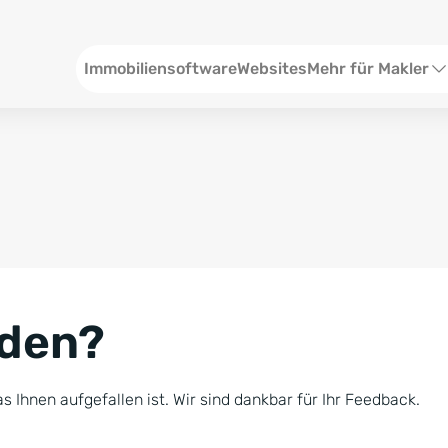
Header
Immobiliensoftware
Websites
Mehr für Makler
SEO und Content
W
Social Media
S
Social Ads
V
Google Ads
R
nden?
Newsletter-Pakete
B
Consulting
N
s Ihnen aufgefallen ist. Wir sind dankbar für Ihr Feedback.
Softwareschulunge