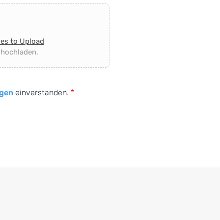
les to Upload
 hochladen.
gen
einverstanden.
*