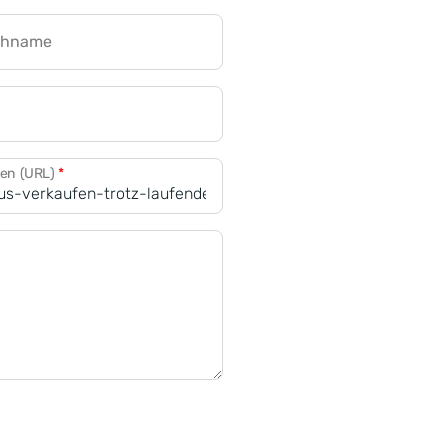
chname
CRM für Banken
den (URL)
*