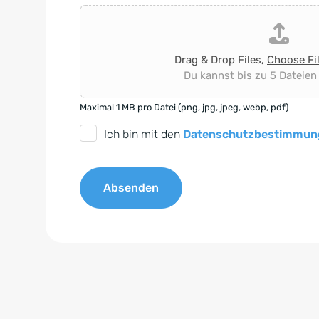
Drag & Drop Files,
Choose Fi
Du kannst bis zu 5 Dateien
Maximal 1 MB pro Datei (png, jpg, jpeg, webp, pdf)
D
Ich bin mit den
Datenschutzbestimmun
S
G
Absenden
V
O
A
-
l
E
t
i
e
n
r
v
n