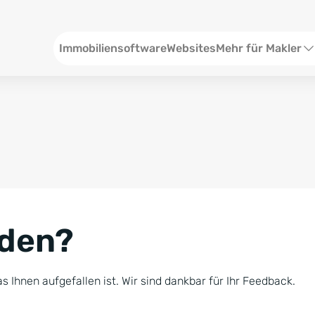
Header
Immobiliensoftware
Websites
Mehr für Makler
SEO und Content
W
Social Media
S
Social Ads
V
Google Ads
R
nden?
Newsletter-Pakete
B
Consulting
N
s Ihnen aufgefallen ist. Wir sind dankbar für Ihr Feedback.
Softwareschulunge