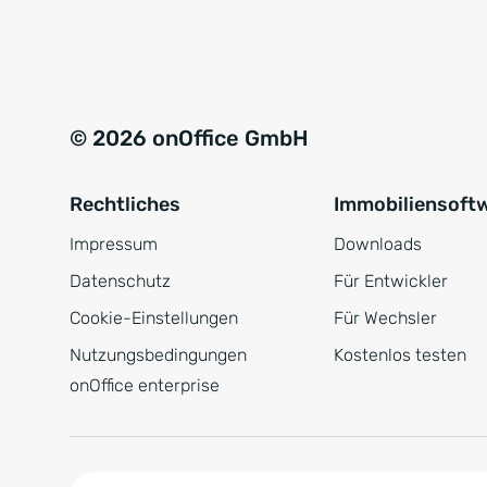
e
a
r
t
s
i
t
v
© 2026 onOffice GmbH
ä
e
n
:
Rechtliches
Immobiliensoft
d
n
Impressum
Downloads
i
Datenschutz
Für Entwickler
s
Cookie-Einstellungen
Für Wechsler
*
Nutzungsbedingungen
Kostenlos testen
onOffice enterprise