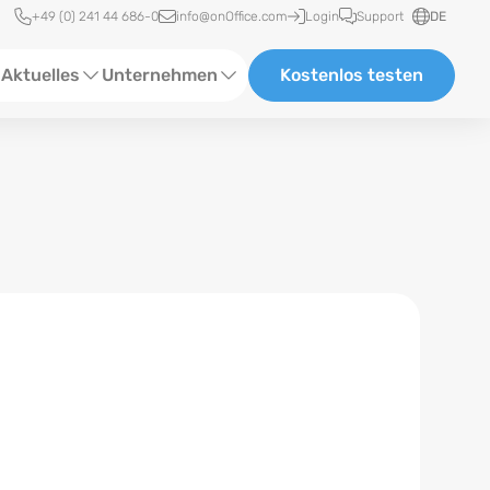
Schnellzugriff
+49 (0) 241 44 686-0
info@onOffice.com
Login
Support
DE
Aktuelles
Unternehmen
Kostenlos testen
ebinare
Über Uns
tatus-News
Partner und Kooperationen
eranstaltungen
Karriere
eferenzen
log
ewsletter
n