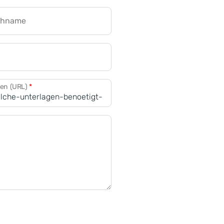
chname
CRM für Banken
den (URL)
*