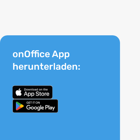
onOffice App
herunterladen: