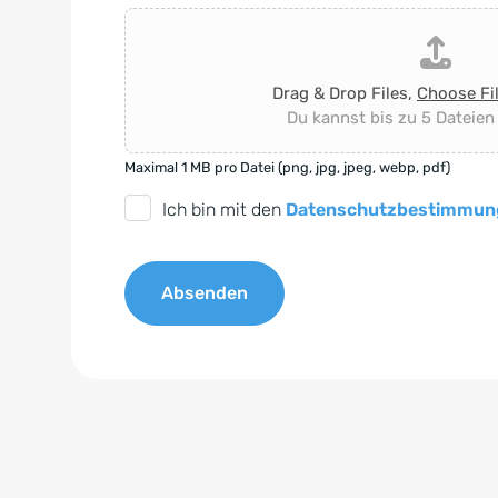
Drag & Drop Files,
Choose Fi
Du kannst bis zu 5 Dateien
Maximal 1 MB pro Datei (png, jpg, jpeg, webp, pdf)
D
Ich bin mit den
Datenschutzbestimmun
S
G
Absenden
V
O
A
-
l
E
t
i
e
n
r
v
n