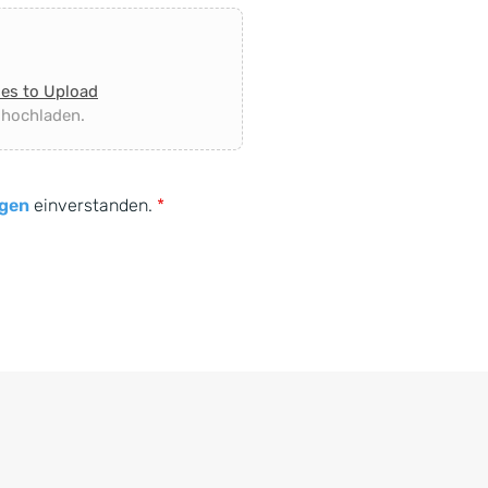
les to Upload
 hochladen.
gen
einverstanden.
*