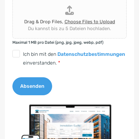
Drag & Drop Files,
Choose Files to Upload
Du kannst bis zu 5 Dateien hochladen.
Maximal 1 MB pro Datei (png, jpg, jpeg, webp, pdf)
D
Ich bin mit den
Datenschutzbestimmungen
S
einverstanden.
*
G
V
Absenden
O
-
A
E
l
i
t
n
e
v
r