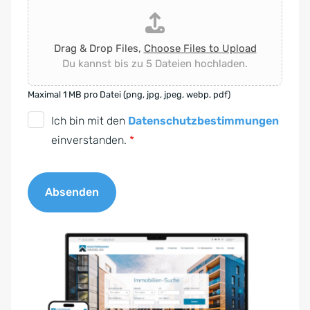
Drag & Drop Files,
Choose Files to Upload
Du kannst bis zu 5 Dateien hochladen.
Maximal 1 MB pro Datei (png, jpg, jpeg, webp, pdf)
D
Ich bin mit den
Datenschutzbestimmungen
S
einverstanden.
*
G
V
Absenden
O
-
A
E
l
i
t
n
e
v
r