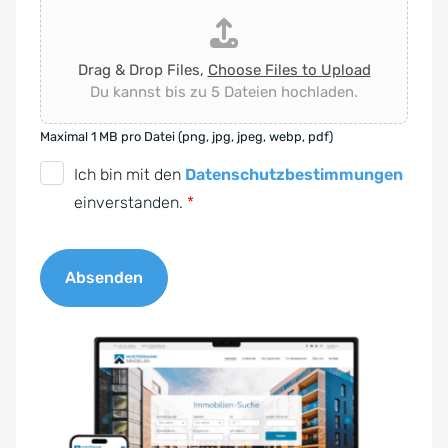
Drag & Drop Files,
Choose Files to Upload
Du kannst bis zu 5 Dateien hochladen.
Maximal 1 MB pro Datei (png, jpg, jpeg, webp, pdf)
D
Ich bin mit den
Datenschutzbestimmungen
S
einverstanden.
*
G
V
Absenden
O
-
A
E
l
i
t
n
e
v
r