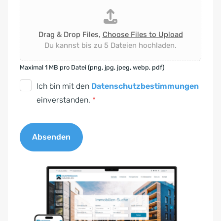
Drag & Drop Files,
Choose Files to Upload
Du kannst bis zu 5 Dateien hochladen.
Maximal 1 MB pro Datei (png, jpg, jpeg, webp, pdf)
D
Ich bin mit den
Datenschutzbestimmungen
S
einverstanden.
*
G
V
Absenden
O
-
A
E
l
i
t
n
e
v
r