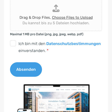
Drag & Drop Files,
Choose Files to Upload
Du kannst bis zu 5 Dateien hochladen.
Maximal 1 MB pro Datei (png, jpg, jpeg, webp, pdf)
D
Ich bin mit den
Datenschutzbestimmungen
S
einverstanden.
*
G
V
Absenden
O
-
A
E
l
i
t
n
e
v
r