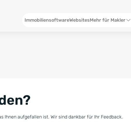
Header
Immobiliensoftware
Websites
Mehr für Makler
SEO und Content
W
Social Media
S
Social Ads
V
Google Ads
R
nden?
Newsletter-Pakete
B
Consulting
N
s Ihnen aufgefallen ist. Wir sind dankbar für Ihr Feedback.
Softwareschulunge