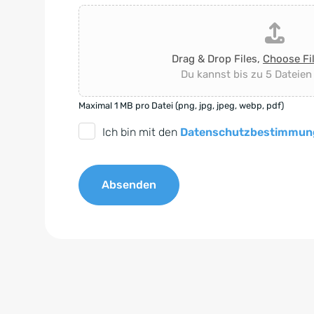
Drag & Drop Files,
Choose Fi
Du kannst bis zu 5 Dateien
Maximal 1 MB pro Datei (png, jpg, jpeg, webp, pdf)
D
Ich bin mit den
Datenschutzbestimmun
S
G
Absenden
V
O
A
-
l
E
t
i
e
n
r
v
n