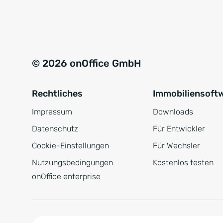
e
a
r
t
s
i
t
v
© 2026 onOffice GmbH
ä
e
n
:
Rechtliches
Immobiliensoft
d
n
Impressum
Downloads
i
Datenschutz
Für Entwickler
s
Cookie-Einstellungen
Für Wechsler
*
Nutzungsbedingungen
Kostenlos testen
onOffice enterprise