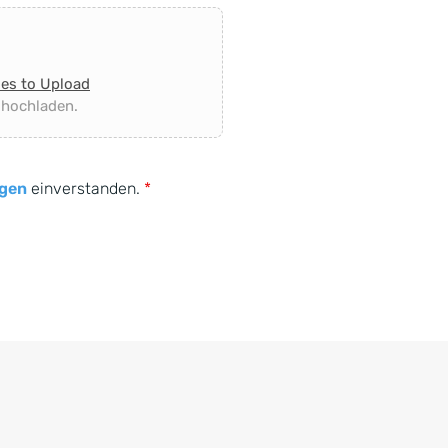
les to Upload
 hochladen.
gen
einverstanden.
*