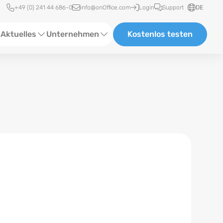
Schnellzugriff
+49 (0) 241 44 686-0
info@onOffice.com
Login
Support
DE
Aktuelles
Unternehmen
Kostenlos testen
ebinare
Über Uns
tatus-News
Partner und Kooperationen
eranstaltungen
Karriere
eferenzen
log
ewsletter
n