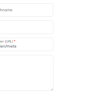
chname
CRM für Banken
den (URL)
*