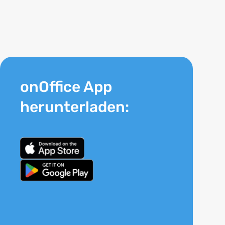
onOffice App
herunterladen: