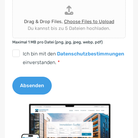
Drag & Drop Files,
Choose Files to Upload
Du kannst bis zu 5 Dateien hochladen.
Maximal 1 MB pro Datei (png, jpg, jpeg, webp, pdf)
D
Ich bin mit den
Datenschutzbestimmungen
S
einverstanden.
*
G
V
Absenden
O
-
A
E
l
i
t
n
e
v
r