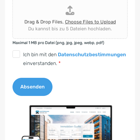
Drag & Drop Files,
Choose Files to Upload
Du kannst bis zu 5 Dateien hochladen.
Maximal 1 MB pro Datei (png, jpg, jpeg, webp, pdf)
D
Ich bin mit den
Datenschutzbestimmungen
S
einverstanden.
*
G
V
Absenden
O
-
A
E
l
i
t
n
e
v
r