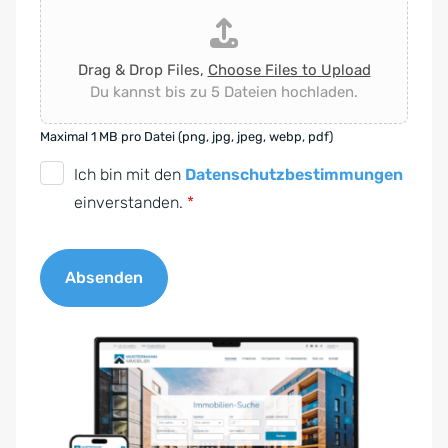
Drag & Drop Files,
Choose Files to Upload
Du kannst bis zu 5 Dateien hochladen.
Maximal 1 MB pro Datei (png, jpg, jpeg, webp, pdf)
D
Ich bin mit den
Datenschutzbestimmungen
S
einverstanden.
*
G
V
Absenden
O
-
A
E
l
i
t
n
e
v
r